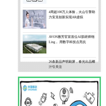
4周超100万人体验，火山引擎助
力安克创新实现AR虚拟
AVON雅芳官宣首位AI肌研师翎
Ling， 用数字科技点亮抗
26条新品声明刷屏，春光出品椰
汁引关注