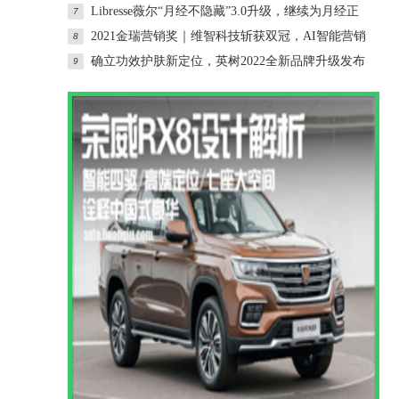
Libresse薇尔“月经不隐藏”3.0升级，继续为月经正
7
名
2021金瑞营销奖｜维智科技斩获双冠，AI智能营销
8
产品
确立功效护肤新定位，英树2022全新品牌升级发布
9
会举