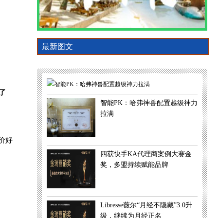
最新图文
了
智能PK：哈弗神兽配置越级神力
拉满
价好
四获快手KA代理商案例大赛金
奖，多盟持续赋能品牌
Libresse薇尔“月经不隐藏”3.0升
级，继续为月经正名