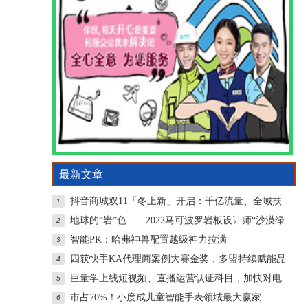
最新文章
抖音商城双11「冬上新」开启：千亿流量、全域扶
1
持
地球的“岩”色——2022马可波罗岩板设计师“沙漠绿
2
智能PK：哈弗神兽配置越级神力拉满
3
四获快手KA代理商案例大赛金奖，多盟持续赋能品
4
牌
巨量学上线短视频、直播运营认证科目，加快对电
5
商
市占70%！小度成儿童智能手表领域最大赢家
6