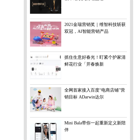
2021金瑞营销奖｜维智科技斩获
双冠，AI智能营销产品
抓住生意好春光！盯紧个护家清
鲜花行业「开春焕新
全网首家接入百度“电商店铺”营
销目标 ADarwin达尔
Mini Bala带你一起重新定义新陪
伴