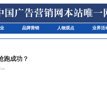
业
品牌营销
人物观点
业界活
抢跑成功？
cn